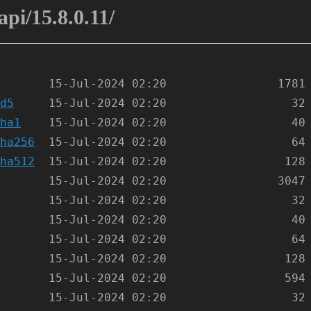
api/15.8.0.11/
d5
ha1
ha256
ha512